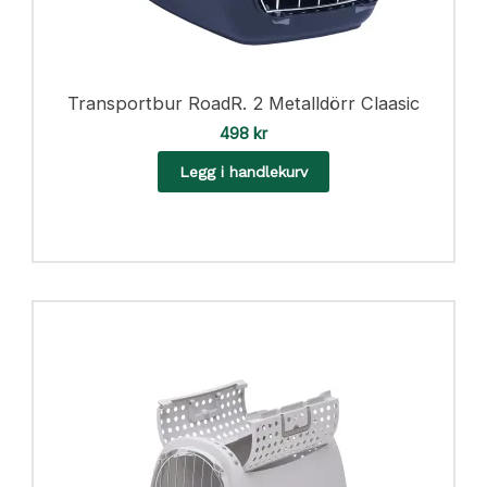
k
r
Transportbur RoadR. 2 Metalldörr Claasic
498
kr
Legg i handlekurv