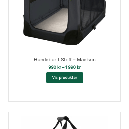
Hundebur I Stoff – Maelson
P
990
kr
–
1 990
kr
r
i
Vis produkter
s
o
m
r
å
d
e
:
9