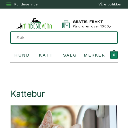
Kundeservice
Våre butikker
GRATIS FRAKT
På ordrer over 1000,-
HUND
KATT
SALG
MERKER
0
Kattebur