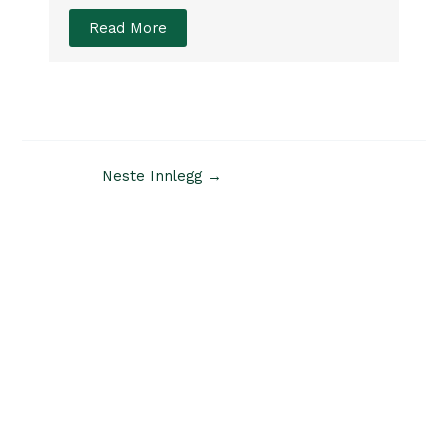
Read More
Post
Neste Innlegg
→
navigation