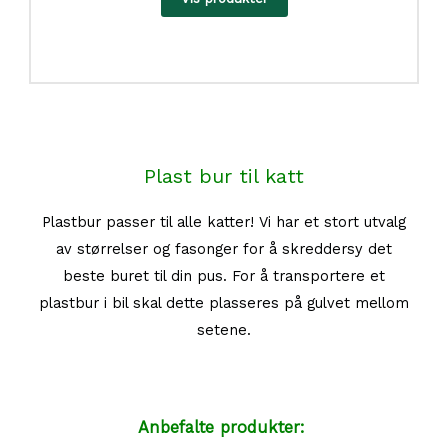
s
o
m
r
å
d
e
:
3
Plast bur til katt
4
9
Plastbur passer til alle katter! Vi har et stort utvalg
k
av størrelser og fasonger for å skreddersy det
r
t
beste buret til din pus. For å transportere et
i
plastbur i bil skal dette plasseres på gulvet mellom
l
1
setene.
2
4
9
k
Anbefalte produkter:
r