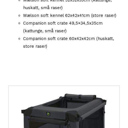
Mælson soft kennel 52x32x33cm (kattunge,
huskatt, små raser)
Mælson soft kennel 62x42x41cm (store raser)
Companion soft crate 49,5×34,5x35cm
(kattunge, små raser)
Companion soft crate 60x42x42cm (huskatt,
store raser)