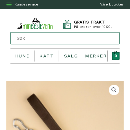
Kundeservice
Våre butikker
GRATIS FRAKT
På ordrer over 1000,-
HUND
KATT
SALG
MERKER
0