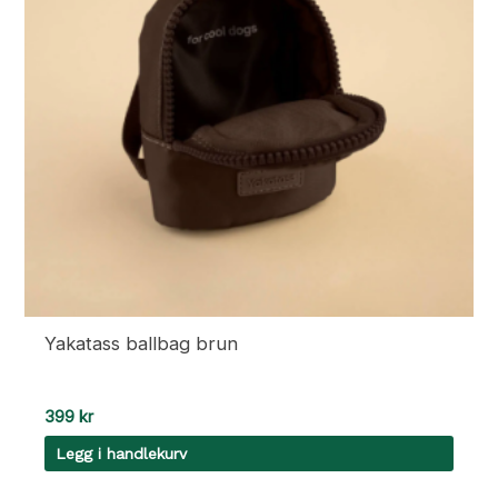
kan
velges
på
produktsiden
Yakatass ballbag brun
399
kr
Legg i handlekurv