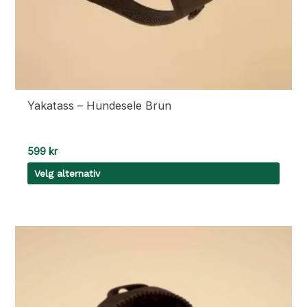
Yakatass – Hundesele Brun
599
kr
Velg alternativ
Dette
produktet
har
flere
varianter.
Alternativene