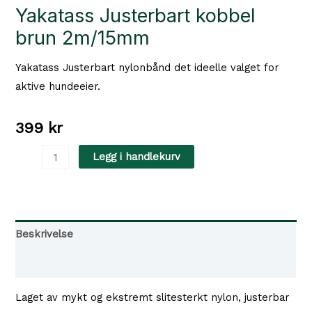
Yakatass Justerbart kobbel
brun 2m/15mm
Yakatass Justerbart nylonbånd det ideelle valget for
aktive hundeeier.
399
kr
Yakatass
Legg i handlekurv
Justerbart
kobbel
brun
2m/15mm
Beskrivelse
antall
Tilgjengelighet i våre butikker
Laget av mykt og ekstremt slitesterkt nylon, justerbar