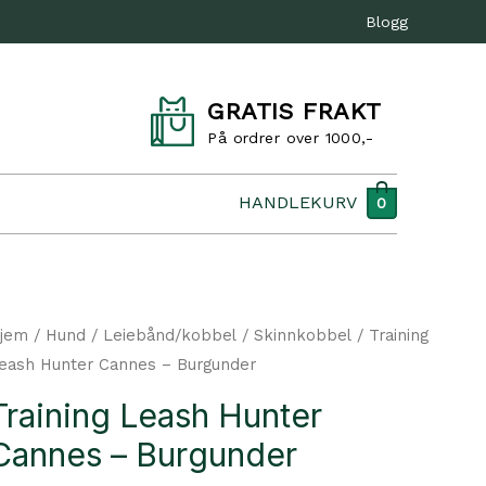
Blogg
GRATIS FRAKT
På ordrer over 1000,-
HANDLEKURV
0
jem
/
Hund
/
Leiebånd/kobbel
/
Skinnkobbel
/ Training
eash Hunter Cannes – Burgunder
Training Leash Hunter
Cannes – Burgunder