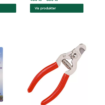
490 kr
Vis produkter
til
890 kr