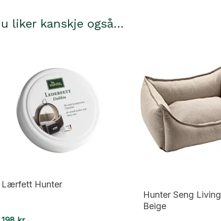
b
a
u liker kanskje også…
Lærfett Hunter
Hunter Seng Livin
Beige
198
kr