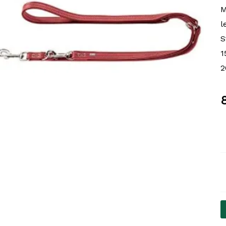
M
l
S
1
2
T
L
C
T
1
L
b
C
a
2