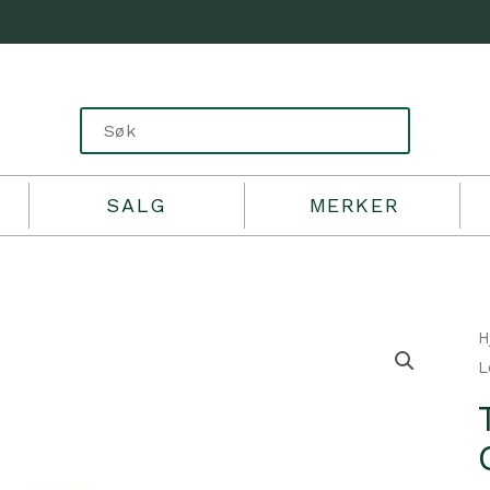
SALG
MERKER
H
L