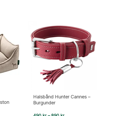
urgundy,
ntall
Halsbånd Hunter Cannes –
gston
Burgunder
Prisområde:
490
kr
–
890
kr