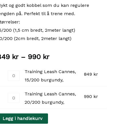
ykt og godt kobbel som du kan regulere
engden på. Perfekt til å trene med.
tørrelser:
5/200 (1,5 cm bredt, 2meter langt)
0/200 (2cm bredt, 2meter langt)
Prisområde:
849
kr
–
990
kr
849 kr
Training Leash Cannes,
849
kr
raining
15/200 burgundy,
til
eash
annes,
990 kr
Training Leash Cannes,
990
kr
raining
5/200
20/200 burgundy,
eash
urgundy,
annes,
ntall
Legg i handlekurv
0/200