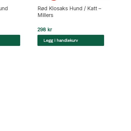
Hund
Rød Klosaks Hund / Katt –
Millers
298
kr
Legg i handlekurv