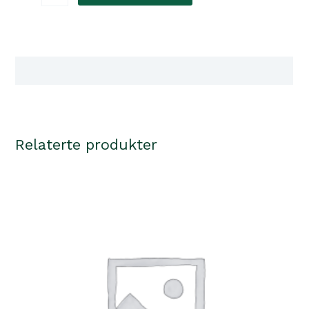
bungee
leash,
2m/13mm
antall
Tilgjengelighet i våre butikker
Relaterte produkter