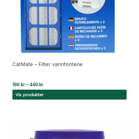
CatMate – Filter vannfontene
Prisområde:
199
kr
–
449
kr
199 kr
Vis produkter
til
449 kr