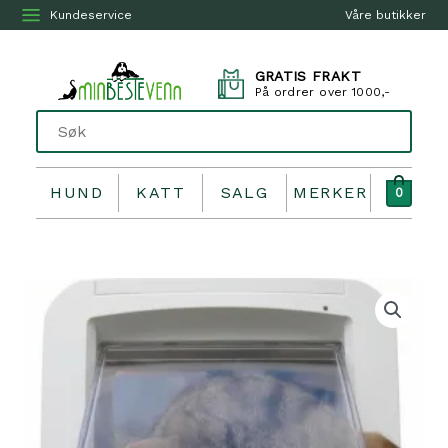
Kundeservice
Våre butikker
GRATIS FRAKT
På ordrer over 1000,-
HUND
KATT
SALG
MERKER
0