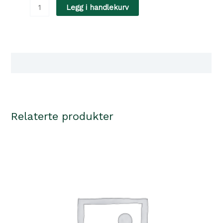
Sporting
Legg i handlekurv
Training
Dummy
Ø6x24
cm/36
Tilgjengelighet i våre butikker
cm
antall
Relaterte produkter