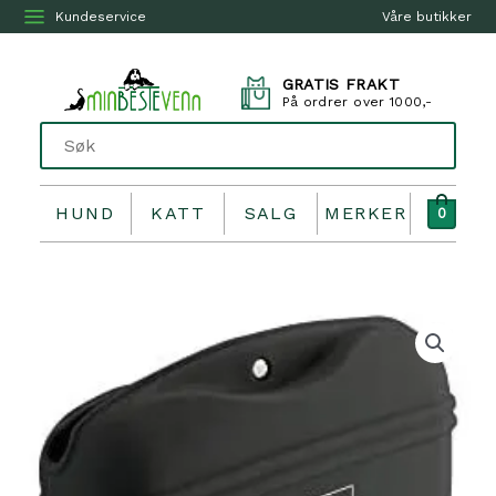
Kundeservice
Våre butikker
GRATIS FRAKT
På ordrer over 1000,-
HUND
KATT
SALG
MERKER
0