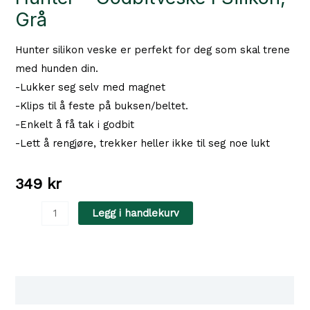
Grå
Hunter silikon veske er perfekt for deg som skal trene
med hunden din.
-Lukker seg selv med magnet
-Klips til å feste på buksen/beltet.
-Enkelt å få tak i godbit
-Lett å rengjøre, trekker heller ikke til seg noe lukt
349
kr
Hunter
Legg i handlekurv
-
Godbitveske
I
Silikon,
Tilgjengelighet i våre butikker
Grå