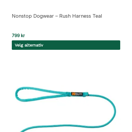
Nonstop Dogwear – Rush Harness Teal
799
kr
Velg alternativ
Dette
produktet
har
flere
varianter.
Alternativene
kan
velges
på
produktsiden