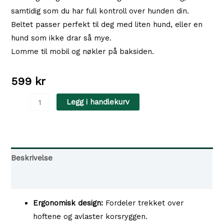
samtidig som du har full kontroll over hunden din.
Beltet passer perfekt til deg med liten hund, eller en
hund som ikke drar så mye.
Lomme til mobil og nøkler på baksiden.
599
kr
Nostop
Legg i handlekurv
Dogwear
-
Rush
Belt,
Beskrivelse
Magebelte
Tilgjengelighet i våre butikker
antall
Ergonomisk design:
Fordeler trekket over
hoftene og avlaster korsryggen.