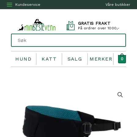
Kundeservice
Våre butikker
GRATIS FRAKT
På ordrer over 1000,-
HUND
KATT
SALG
MERKER
0