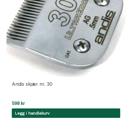
Andis skjær nr. 30
598
kr
Legg i handlekurv