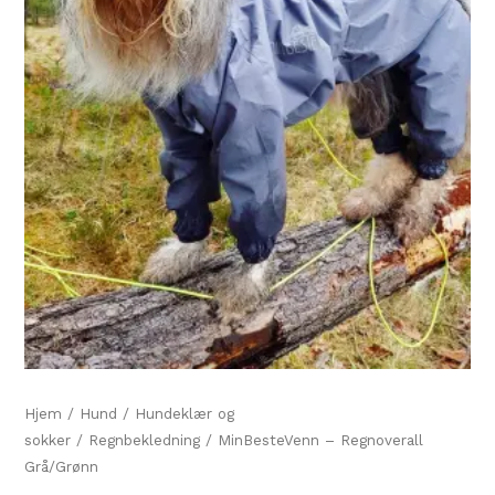
Hjem
/
Hund
/
Hundeklær og
sokker
/
Regnbekledning
/ MinBesteVenn – Regnoverall
Grå/Grønn