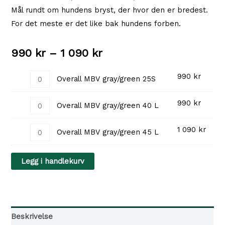
Mål rundt om hundens bryst, der hvor den er bredest.
For det meste er det like bak hundens forben.
Prisområde:
990
kr
–
1 090
kr
990 kr
Overall
990
kr
Overall MBV gray/green 25S
MBV
til
Overall
990
kr
gray/green
Overall MBV gray/green 40 L
1
MBV
25S
Overall
1 090
kr
gray/green
antall
090 kr
Overall MBV gray/green 45 L
MBV
40
gray/green
L
Legg i handlekurv
45
antall
L
antall
Beskrivelse