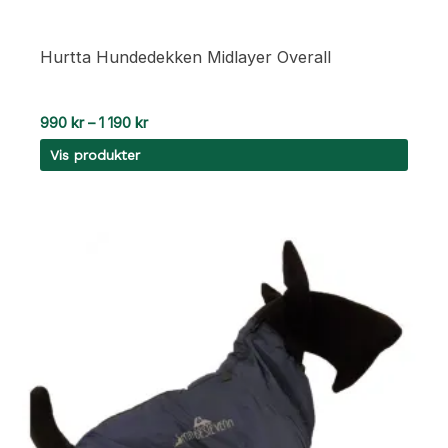
Hurtta Hundedekken Midlayer Overall
Prisområde:
990
kr
–
1 190
kr
990 kr
Vis produkter
til
1
190 kr