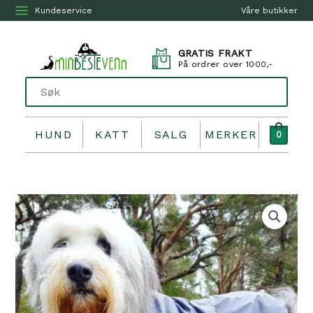
Kundeservice
Våre butikker
GRATIS FRAKT
På ordrer over 1000,-
HUND
KATT
SALG
MERKER
0