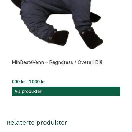
MinBesteVenn – Regndress / Overall Blå
Prisområde:
990
kr
–
1 090
kr
990 kr
Vis produkter
til
1
090 kr
Relaterte produkter