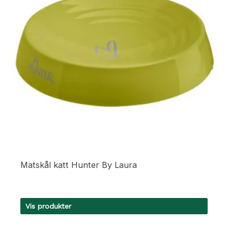
kan
velges
på
produktsiden
Matskål katt Hunter By Laura
Vis produkter