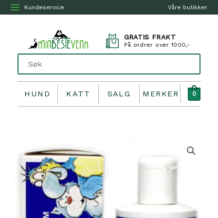
Kundeservice
Våre butikker
GRATIS FRAKT
På ordrer over 1000,-
HUND
KATT
SALG
MERKER
0