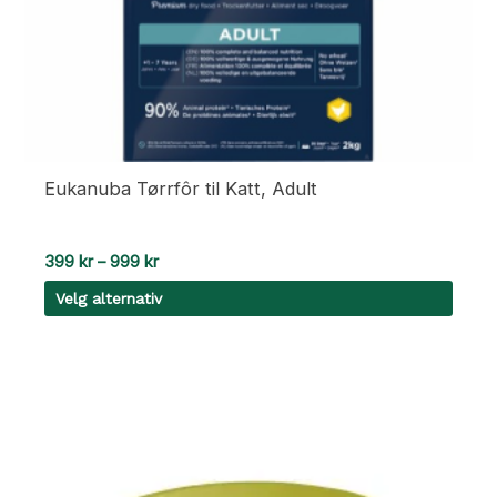
Eukanuba Tørrfôr til Katt, Adult
Prisområde:
399
kr
–
999
kr
399 kr
Velg alternativ
til
999 kr
Dette
produktet
har
flere
varianter.
Alternativene