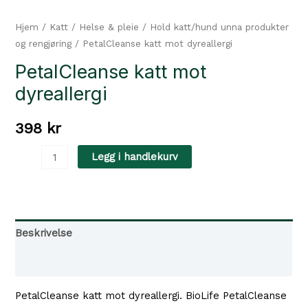
Hjem
/
Katt
/
Helse & pleie
/
Hold katt/hund unna produkter
og rengjøring
/ PetalCleanse katt mot dyreallergi
PetalCleanse katt mot
dyreallergi
398
kr
PetalCleanse
Legg i handlekurv
katt
mot
dyreallergi
antall
Beskrivelse
Tilgjengelighet i våre butikker
PetalCleanse katt mot dyreallergi. BioLife PetalCleanse