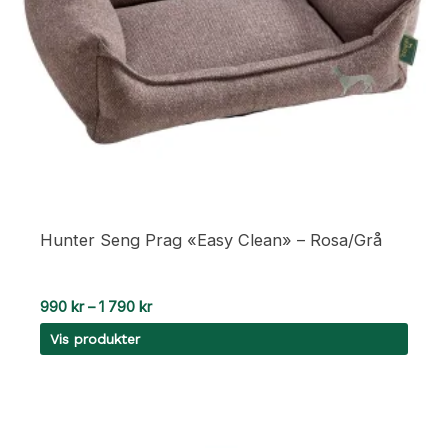
Hunter Seng Prag «Easy Clean» – Rosa/Grå
Prisområde:
990
kr
–
1 790
kr
990 kr
Vis produkter
til
1
790 kr