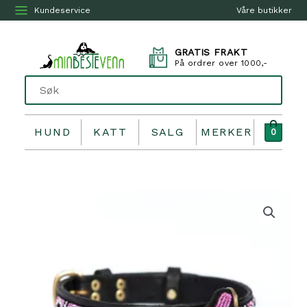
Kundeservice
Våre butikker
GRATIS FRAKT
På ordrer over 1000,-
HUND
KATT
SALG
MERKER
0