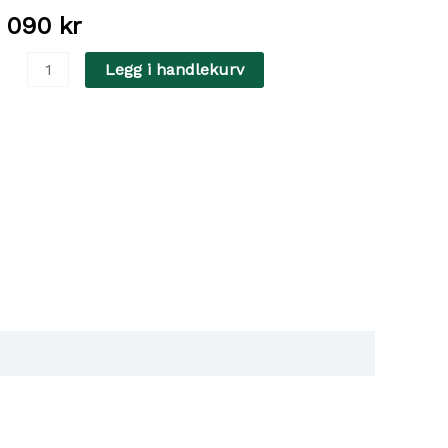
1 090
kr
verall,
Legg i handlekurv
in
este
enn
ark
lue
5m
ntall