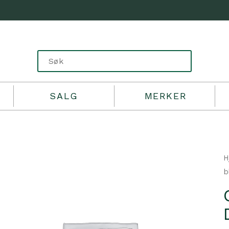
SALG
MERKER
H
b