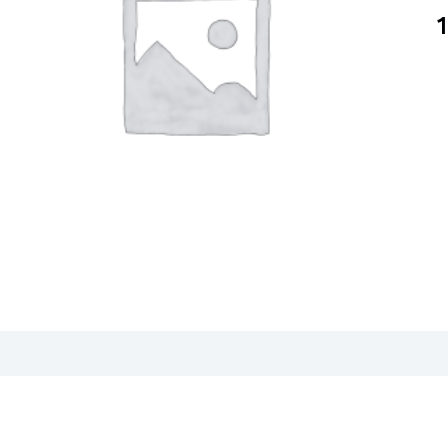
O
M
B
V
D
b
4
a
lgjengelighet i våre butikker