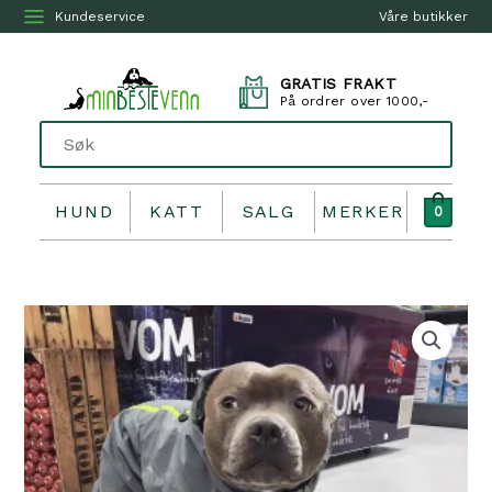
Kundeservice
Våre butikker
GRATIS FRAKT
På ordrer over 1000,-
HUND
KATT
SALG
MERKER
0