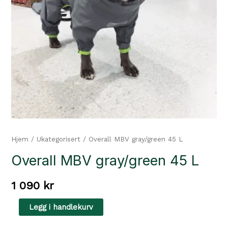
Hjem
/
Ukategorisert
/ Overall MBV gray/green 45 L
Overall MBV gray/green 45 L
1 090
kr
Overall
Legg i handlekurv
MBV