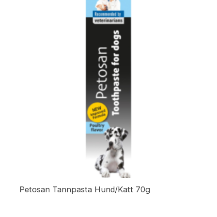
kan
velges
på
produktsiden
Petosan Tannpasta Hund/Katt 70g