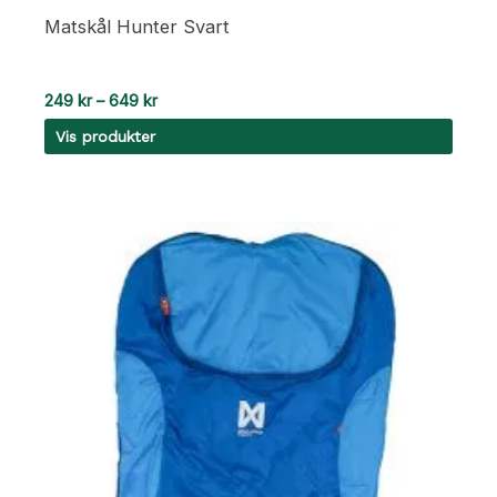
Matskål Hunter Svart
Prisområde:
249
kr
–
649
kr
249 kr
Vis produkter
til
649 kr