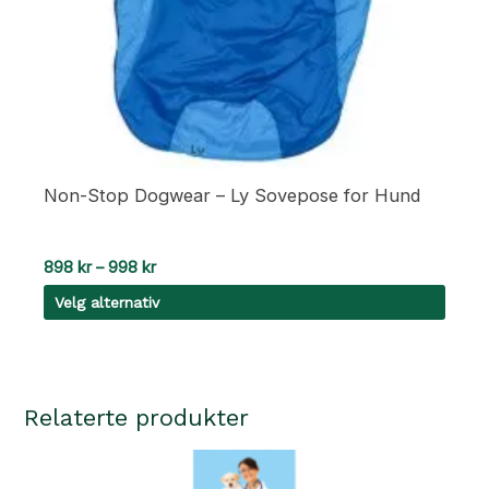
Non-Stop Dogwear – Ly Sovepose for Hund
Prisområde:
898
kr
–
998
kr
898 kr
Velg alternativ
til
998 kr
Dette
produktet
har
Relaterte produkter
flere
varianter.
Alternativene