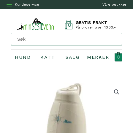
Kundeservice
Våre butikker
GRATIS FRAKT
På ordrer over 1000,-
HUND
KATT
SALG
MERKER
0