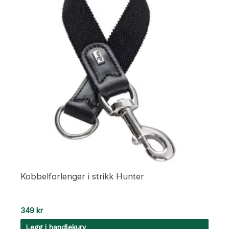
Kobbelforlenger i strikk Hunter
349
kr
Legg i handlekurv