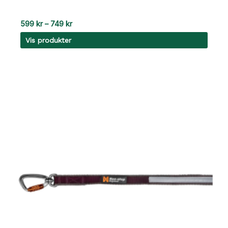
Prisområde:
599
kr
–
749
kr
599 kr
Vis produkter
til
749 kr