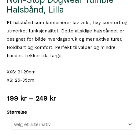
Halsbånd, Lilla
Et halsbånd som kombinerer lav vekt, høy komfort og
utmerket funksjonalitet. Dette allsidige halsbåndet er
designet for både hverdagsbruk og mer aktive turer.
Holdbart og komfort. Perfekt til valper og mindre
hunder. Lekker lilla farge.
XXS: 21-29cm
XS: 25-35cm
Prisområde:
199
kr
–
249
kr
199 kr
Størrelse
til
249 kr