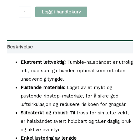
Non-
Legg i handlekurv
Stop
Dogwear
Tumble
Halsbånd,
Beskrivelse
Lilla
antall
Ekstremt lettvektig:
Tumble-halsbåndet er utrolig
lett, noe som gir hunden optimal komfort uten
unødvendig tyngde.
Pustende materiale:
Laget av et mykt og
pustende ripstop-materiale, for å sikre god
luftsirkulasjon og redusere risikoen for gnagsår.
Slitesterkt og robust:
Til tross for sin lette vekt,
er halsbåndet svært holdbart og tåler daglig bruk
og aktive eventyr.
Enkel justering av lengde