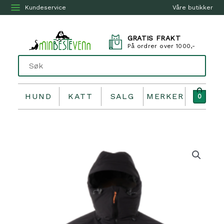
Kundeservice
Våre butikker
GRATIS FRAKT
På ordrer over 1000,-
HUND
KATT
SALG
MERKER
0