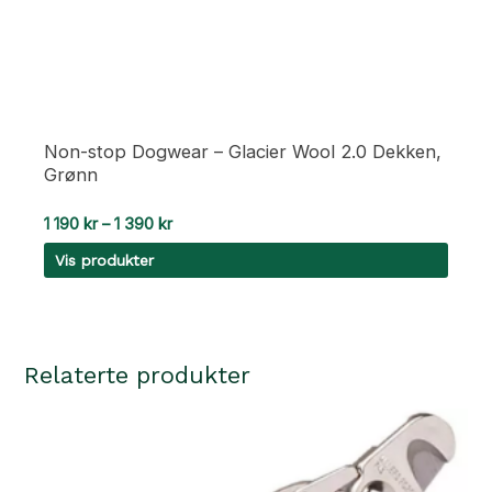
Non-stop Dogwear – Glacier Wool 2.0 Dekken,
Grønn
Prisområde:
1 190
kr
–
1 390
kr
1
Vis produkter
190 kr
til
1
390 kr
Relaterte produkter