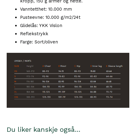
kropp, 150 g armer og hette.
Vanntetthet: 10.000 mm
Pusteevne: 10.000 g/m2/24t
Glidelås: YKK Vislon
Reflekstrykk
Farge: Sort/oliven
Du liker kanskje også…