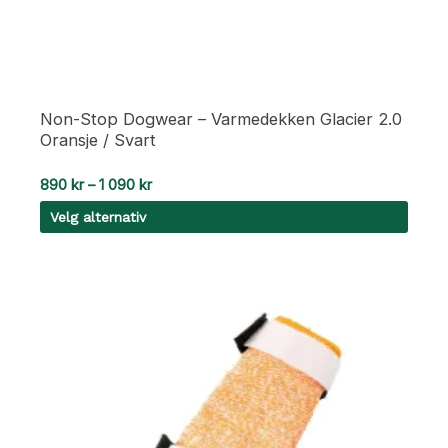
Non-Stop Dogwear – Varmedekken Glacier 2.0
Oransje / Svart
Prisområde:
890
kr
–
1 090
kr
890 kr
Velg alternativ
til
1
Dette
090 kr
produktet
har
flere
varianter.
Alternativene
kan
velges