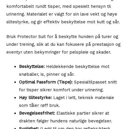
Tispe
komfortabelt rundt tisper, med spesielt hensyn til
antall
urinering. Materialet er valgt for sin lave vekt og høye
slitestyrke, og gir effektiv beskyttelse mot kutt og sår.
Bruk Protector Suit for å beskytte hunden på turer og
under trening, slik at du kan fokusere på prestasjon og
eventyr uten bekymringer for pelspleie og skader.
Beskyttelse:
Heldekkende beskyttelse mot
snøballer, is, pinner og sår.
Optimal Passform (Tispe):
Spesialtilpasset snitt
for tisper sikrer komfort under urinering.
Høy Slitestyrke:
Laget i lett, teknisk materiale
som tåler røff bruk.
Bevegelsesfrihet:
Elastiske partier sikrer at
drakten følger hundens naturlige bevegelser.
Synlighet:
(Legg til om den har refleks/sterk