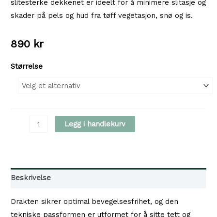
slitesterke dekkenet er ideelt for å minimere slitasje og
skader på pels og hud fra tøff vegetasjon, snø og is.
890
kr
Størrelse
Non-
Legg i handlekurv
stop
dogwear
Protector
Suit
Beskrivelse
–
Helårs
Drakten sikrer optimal bevegelsesfrihet, og den
heldress,
tekniske passformen er utformet for å sitte tett og