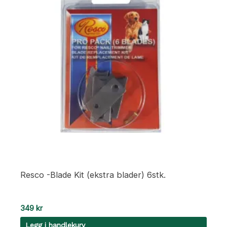
Resco -Blade Kit (ekstra blader) 6stk.
349
kr
Legg i handlekurv