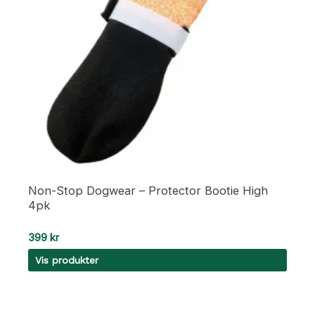
på
produktsiden
Non-Stop Dogwear – Protector Bootie High
4pk
399
kr
Vis produkter