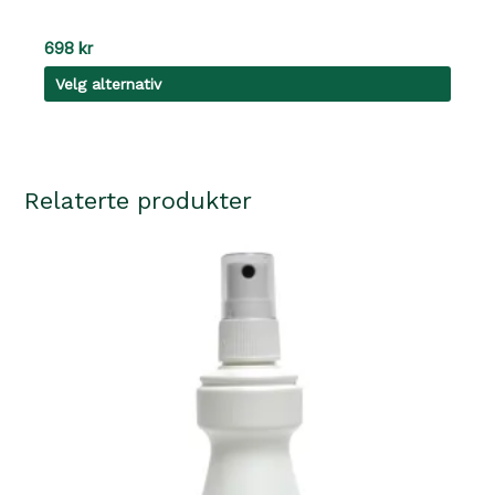
698
kr
Velg alternativ
Dette
produktet
har
Relaterte produkter
flere
varianter.
Alternativene
kan
velges
på
produktsiden