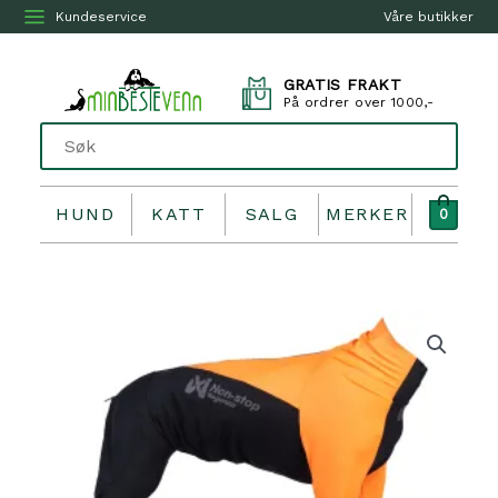
Kundeservice
Våre butikker
GRATIS FRAKT
På ordrer over 1000,-
HUND
KATT
SALG
MERKER
0