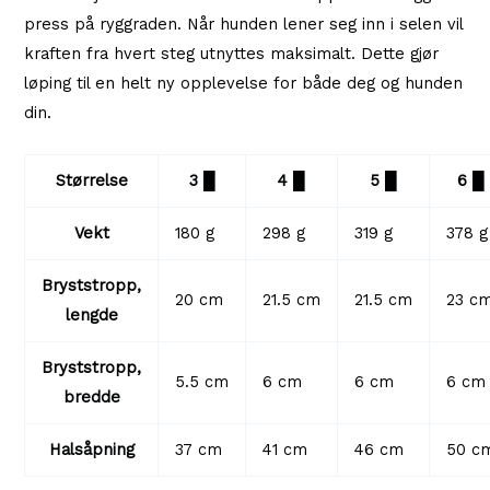
press på ryggraden. Når hunden lener seg inn i selen vil
kraften fra hvert steg utnyttes maksimalt. Dette gjør
løping til en helt ny opplevelse for både deg og hunden
din.
Størrelse
3 █
4 █
5 █
6 █
Vekt
180 g
298 g
319 g
378 g
Bryststropp,
20 cm
21.5 cm
21.5 cm
23 c
lengde
Bryststropp,
5.5 cm
6 cm
6 cm
6 cm
bredde
Halsåpning
37 cm
41 cm
46 cm
50 c