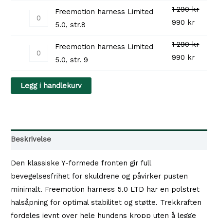
290 kr.
Limited
1 290
kr
6
Freemotion harness Limited
var:
er:
Freemotion
5.0,
Opprinnelig
Nåvær
990
kr
antall
5.0, str.8
1
990 kr
harness
str.
pris
pris
290 kr.
Limited
1 290
kr
7
Freemotion harness Limited
var:
er:
Freemotion
5.0,
Opprinnelig
Nåvær
990
kr
antall
5.0, str. 9
1
990 kr
harness
str.8
pris
pris
290 kr.
Limited
antall
var:
er:
Legg i handlekurv
5.0,
1
990 kr
str.
290 kr.
9
antall
Beskrivelse
Den klassiske Y-formede fronten gir full
bevegelsesfrihet for skuldrene og påvirker pusten
minimalt. Freemotion harness 5.0 LTD har en polstret
halsåpning for optimal stabilitet og støtte. Trekkraften
fordeles jevnt over hele hundens kropp uten å legge