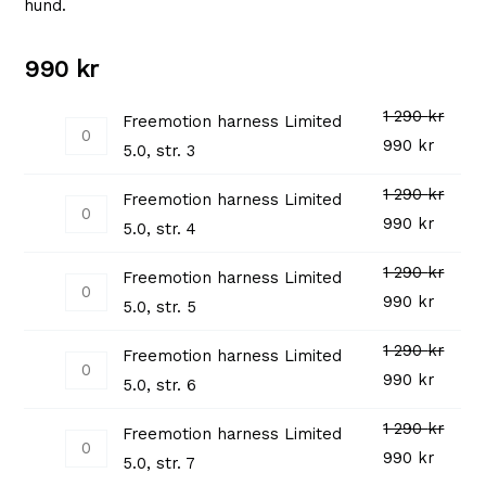
hund.
990
kr
1 290
kr
Freemotion harness Limited
Freemotion
Opprinnelig
Nåvær
990
kr
5.0, str. 3
harness
pris
pris
Limited
1 290
kr
Freemotion harness Limited
var:
er:
Freemotion
5.0,
Opprinnelig
Nåvær
990
kr
5.0, str. 4
1
990 kr
harness
str.
pris
pris
290 kr.
Limited
1 290
kr
3
Freemotion harness Limited
var:
er:
Freemotion
5.0,
Opprinnelig
Nåvær
990
kr
antall
5.0, str. 5
1
990 kr
harness
str.
pris
pris
290 kr.
Limited
1 290
kr
4
Freemotion harness Limited
var:
er:
Freemotion
5.0,
Opprinnelig
Nåvær
990
kr
antall
5.0, str. 6
1
990 kr
harness
str.
pris
pris
290 kr.
Limited
1 290
kr
5
Freemotion harness Limited
var:
er:
Freemotion
5.0,
Opprinnelig
Nåvær
990
kr
antall
5.0, str. 7
1
990 kr
harness
str.
pris
pris