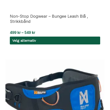
Non-Stop Dogwear – Bungee Leash Blå ,
Strikkbånd
Prisområde:
499
kr
–
549
kr
499 kr
Velg alternativ
til
549 kr
Dette
produktet
har
flere
varianter.
Alternativene
kan
velges
på
produktsiden