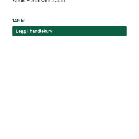
Andis – Stålkam 25cm
149
kr
Legg i handlekurv