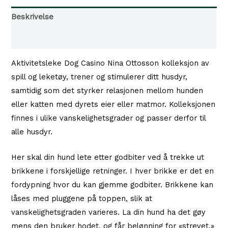
antall
Beskrivelse
Tilgjengelighet i våre butikker
Aktivitetsleke Dog Casino Nina Ottosson kolleksjon av
spill og leketøy, trener og stimulerer ditt husdyr,
samtidig som det styrker relasjonen mellom hunden
eller katten med dyrets eier eller matmor. Kolleksjonen
finnes i ulike vanskelighetsgrader og passer derfor til
alle husdyr.
Her skal din hund lete etter godbiter ved å trekke ut
brikkene i forskjellige retninger. I hver brikke er det en
fordypning hvor du kan gjemme godbiter. Brikkene kan
låses med pluggene på toppen, slik at
vanskelighetsgraden varieres. La din hund ha det gøy
mens den bruker hodet, og får belønning for «strevet.»