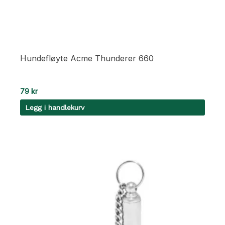
Hundefløyte Acme Thunderer 660
79
kr
Legg i handlekurv