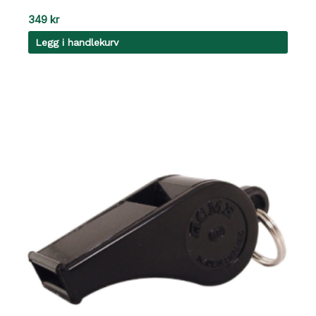
349
kr
Legg i handlekurv