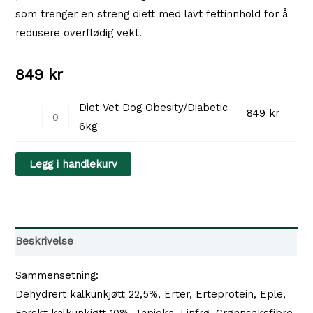
som trenger en streng diett med lavt fettinnhold for å
redusere overflødig vekt.
849
kr
Diet Vet Dog Obesity/Diabetic
Diet
849
kr
6kg
Vet
Dog
Legg i handlekurv
Obesity/Diabetic
6kg
antall
Beskrivelse
Sammensetning:
Dehydrert kalkunkjøtt 22,5%, Erter, Erteprotein, Eple,
Ferskt kalkunkjøtt 10%, Tapioka, Linfrø, Grønnsaksfibre,