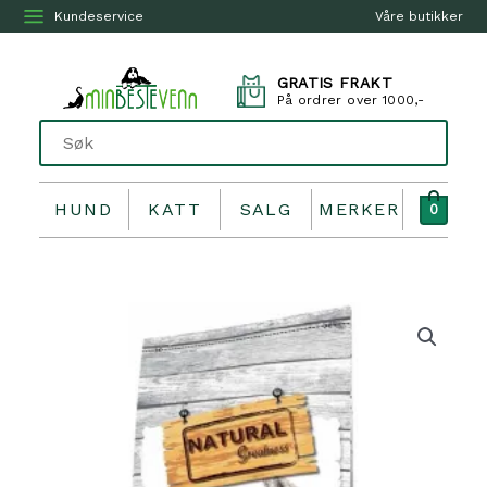
Kundeservice
Våre butikker
GRATIS FRAKT
På ordrer over 1000,-
HUND
KATT
SALG
MERKER
0