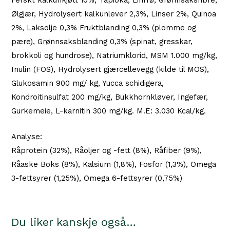
Ølgjær, Hydrolysert kalkunlever 2,3%, Linser 2%, Quinoa
2%, Laksolje 0,3% Fruktblanding 0,3% (plomme og
pære), Grønnsaksblanding 0,3% (spinat, gresskar,
brokkoli og hundrose), Natriumklorid, MSM 1.000 mg/kg,
Inulin (FOS), Hydrolysert gjærcellevegg (kilde til MOS),
Glukosamin 900 mg/ kg, Yucca schidigera,
Kondroitinsulfat 200 mg/kg, Bukkhornkløver, Ingefær,
Gurkemeie, L-karnitin 300 mg/kg. M.E: 3.030 Kcal/kg.
Analyse:
Råprotein (32%), Råoljer og -fett (8%), Råfiber (9%),
Råaske Boks (8%), Kalsium (1,8%), Fosfor (1,3%), Omega
3-fettsyrer (1,25%), Omega 6-fettsyrer (0,75%)
Du liker kanskje også…