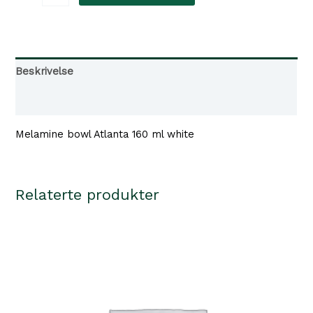
bowl
Atlanta
160
ml
Beskrivelse
white
Tilgjengelighet i våre butikker
antall
Melamine bowl Atlanta 160 ml white
Relaterte produkter