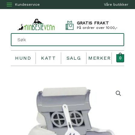
Kundeservice
Våre butikker
GRATIS FRAKT
På ordrer over 1000,-
HUND
KATT
SALG
MERKER
0