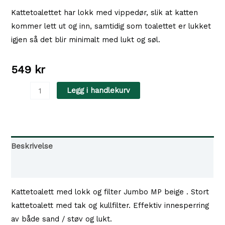
Kattetoalettet har lokk med vippedør, slik at katten
kommer lett ut og inn, samtidig som toalettet er lukket
igjen så det blir minimalt med lukt og søl.
549
kr
Kattetoalett
Legg i handlekurv
med
lokk
og
filter
Beskrivelse
Jumbo
Tilgjengelighet i våre butikker
MP
antall
Kattetoalett med lokk og filter Jumbo MP beige . Stort
kattetoalett med tak og kullfilter. Effektiv innesperring
av både sand / støv og lukt.