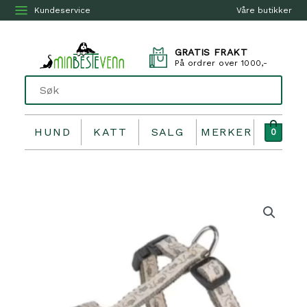
Kundeservice
Våre butikker
GRATIS FRAKT
På ordrer over 1000,-
HUND
KATT
SALG
MERKER
0