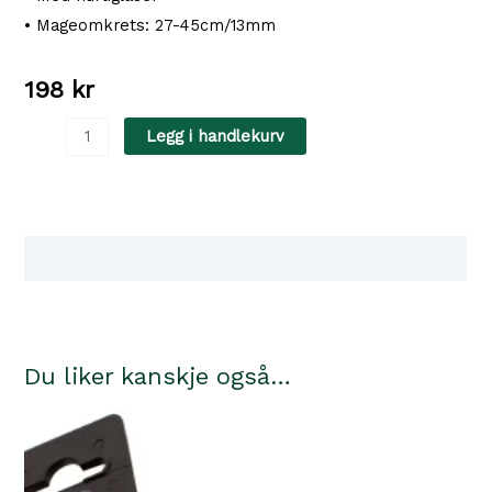
• Mageomkrets: 27-45cm/13mm
198
kr
Kattesele
Legg i handlekurv
Grå/Beige
27-
45cm
1,20m
Tilgjengelighet i våre butikker
antall
Du liker kanskje også…