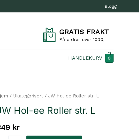
Blogg
GRATIS FRAKT
På ordrer over 1000,-
HANDLEKURV
0
jem
/
Ukategorisert
/ JW Hol-ee Roller str. L
JW Hol-ee Roller str. L
349
kr