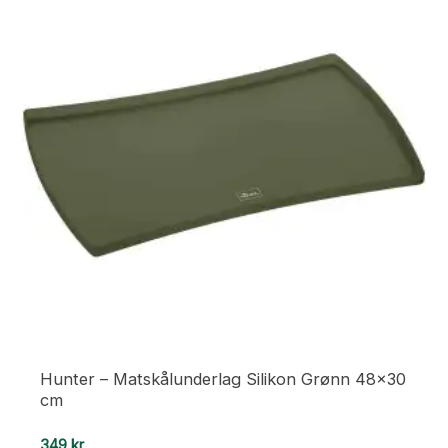
varianter.
Alternativene
kan
velges
på
produktsiden
Hunter – Matskålunderlag Silikon Grønn 48×30
cm
349
kr