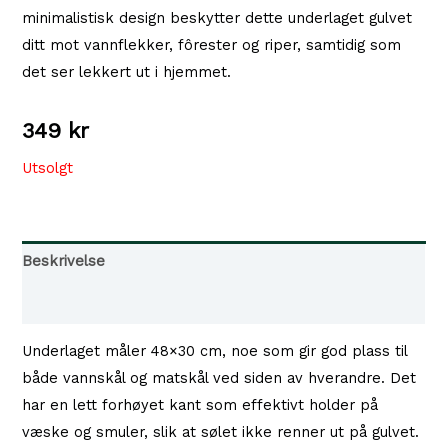
minimalistisk design beskytter dette underlaget gulvet
ditt mot vannflekker, fôrester og riper, samtidig som
det ser lekkert ut i hjemmet.
349
kr
Utsolgt
Beskrivelse
Tilgjengelighet i våre butikker
Underlaget måler 48×30 cm, noe som gir god plass til
både vannskål og matskål ved siden av hverandre. Det
har en lett forhøyet kant som effektivt holder på
væske og smuler, slik at sølet ikke renner ut på gulvet.