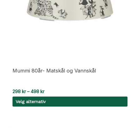
Mummi 80år- Matskål og Vannskål
Prisområde:
298
kr
–
498
kr
298 kr
Velg alternativ
til
498 kr
Dette
produktet
har
flere