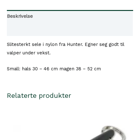
S/15
38-
Beskrivelse
52
Tilgjengelighet i våre butikker
cm,
Nylon
Slitesterkt sele i nylon fra Hunter. Egner seg godt til
antall
valper under vekst.
Small: hals 30 – 46 cm magen 38 – 52 cm
Relaterte produkter