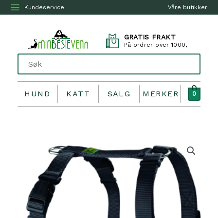
Kundeservice
Våre butikker
GRATIS FRAKT
På ordrer over 1000,-
HUND
KATT
SALG
MERKER
0