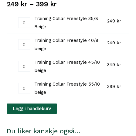
Prisområde:
249
kr
–
399
kr
249 kr
Training Collar Freestyle 35/8
Training
249
kr
Beige
til
Collar
Freestyle
399 kr
Training Collar Freestyle 40/8
Training
249
kr
35/8
beige
Collar
Beige
Freestyle
antall
Training Collar Freestyle 45/10
Training
349
kr
40/8
beige
Collar
beige
Freestyle
antall
Training Collar Freestyle 55/10
Training
399
kr
45/10
beige
Collar
beige
Freestyle
antall
Legg i handlekurv
55/10
beige
antall
Du liker kanskje også…