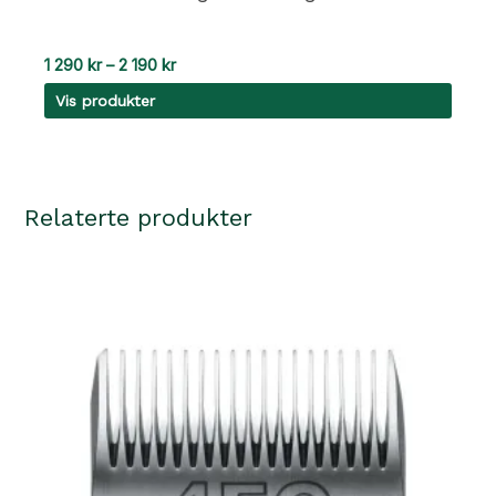
Prisområde:
1 290
kr
–
2 190
kr
1
Vis produkter
290 kr
til
2
190 kr
Relaterte produkter