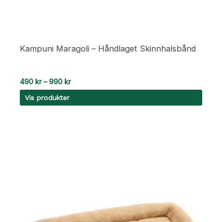
Kampuni Maragoli – Håndlaget Skinnhalsbånd
Prisområde:
490
kr
–
990
kr
490 kr
Vis produkter
til
990 kr