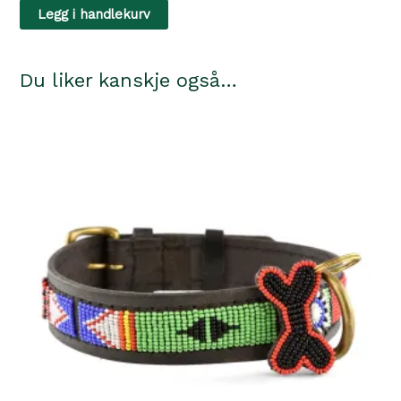
Triluxe
Legg i handlekurv
antall
65,
Beige
Du liker kanskje også…
antall