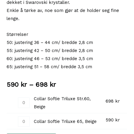
dekket i Swarovski krystaller.
Enkle å tørke av, noe som gjør at de holder seg fine
lenge.
Størrelser
50: justering 36 – 44 cm/ bredde 2,8 cm
55: justering 42 – 50 cm/ bredde 2,8 cm
60: justering 46 – 53 cm/ bredde 3,5 cm
65: justering 51 – 58 cm/ bredde 3,5 cm
Prisområde:
590
kr
–
698
kr
590 kr
Collar Softie Triluxe Str.60,
Collar
698
kr
Beige
til
Softie
Triluxe
698 kr
Collar
590
kr
Collar Softie Triluxe 65, Beige
Str.60,
Softie
Beige