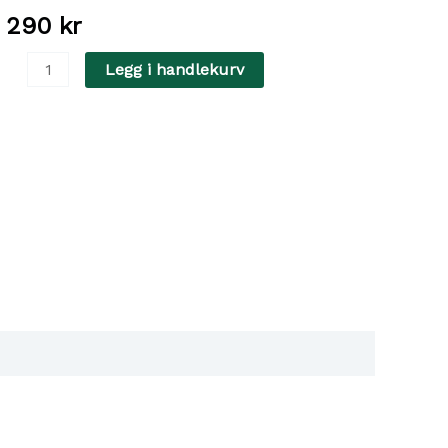
1 290
kr
lacier
Legg i handlekurv
ool
acket
.0,green/grey,
0
ntall