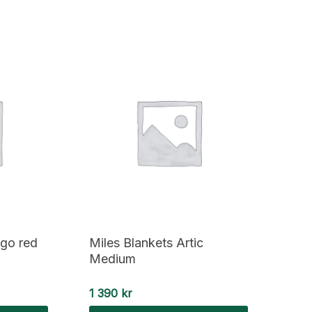
ugo red
Miles Blankets Artic
Medium
1 390
kr