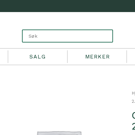
SALG
MERKER
H
2