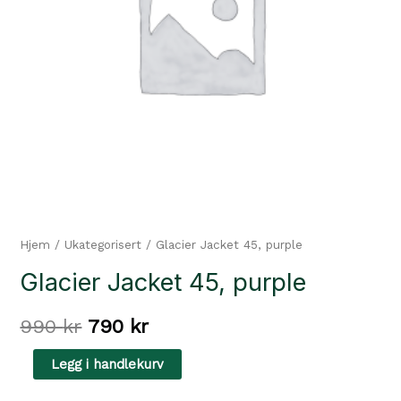
Hjem
/
Ukategorisert
/ Glacier Jacket 45, purple
Glacier Jacket 45, purple
Opprinnelig
Nåværende
990
kr
790
kr
pris
pris
Glacier
Legg i handlekurv
Jacket
var:
er: