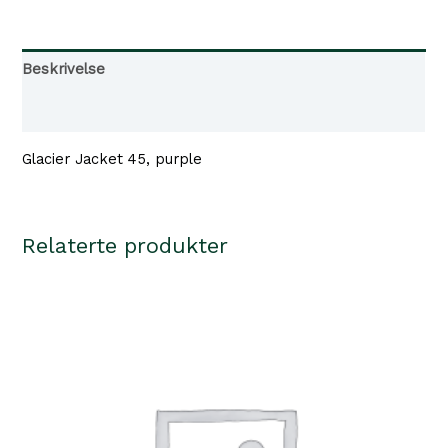
45,
990 kr.
790 kr.
purple
antall
Beskrivelse
Tilgjengelighet i våre butikker
Glacier Jacket 45, purple
Relaterte produkter