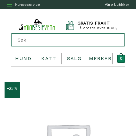
Kundeservice
Våre butikker
GRATIS FRAKT
På ordrer over 1000,-
HUND
KATT
SALG
MERKER
0
-23%