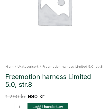
Hjem
/
Ukategorisert
/ Freemotion harness Limited 5.0, str.8
Freemotion harness Limited
5.0, str.8
Opprinnelig
Nåværende
1 290
kr
990
kr
pris
pris
Freemotion
Legg i handlekurv