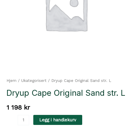
Hjem
/
Ukategorisert
/ Dryup Cape Original Sand str. L
Dryup Cape Original Sand str. L
1 198
kr
Dryup Cape Original Sand str. L
Legg i handlekurv
antall