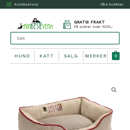
Kundeservice
Våre butikker
GRATIS FRAKT
På ordrer over 1000,-
HUND
KATT
SALG
MERKER
0