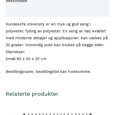
Beskrivelse
60
Tilgjengelighet i våre butikker
x
40
Hundesofa University er en myk og god seng i
cm
polyester, fylling av polyester. En seng av høy kvalitet
Tan
med moderne detaljer og applikasjoner. Kan vaskes på
antall
30 grader. Innvendig pute kan brukes på begge sider.
Størrelser:
Small 60 x 40 x 20 cm
Bestillingsvarer, bestillingstid kan forekomme.
Relaterte produkter