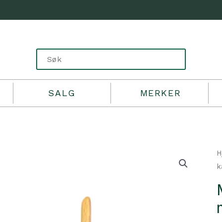
SALG
MERKER
H
k