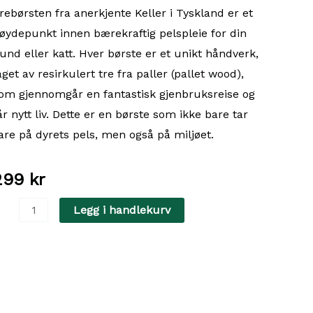
rebørsten fra anerkjente Keller i Tyskland er et
øydepunkt innen bærekraftig pelspleie for din
und eller katt. Hver børste er et unikt håndverk,
aget av resirkulert tre fra paller (pallet wood),
om gjennomgår en fantastisk gjenbruksreise og
år nytt liv. Dette er en børste som ikke bare tar
are på dyrets pels, men også på miljøet.
299
kr
inbestevenn
Legg i handlekurv
rebørste
ed
repins
ntall