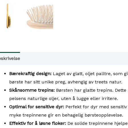
skrivelse
Tilgjengelighet i våre butikker
Bærekraftig design:
Laget av glatt, oljet palltre, som 
børste har sitt unike preg, avhengig av treets natur.
Skånsomme trepins:
Børsten har glatte trepins. Dett
pelsens naturlige oljer, uten å lugge eller irritere.
Optimal for sensitive dyr:
Perfekt for dyr med sensitiv
myke trepinnene gir en behagelig børsteopplevelse.
Effektiv for å løsne floker:
De solide trepinnene hjelper