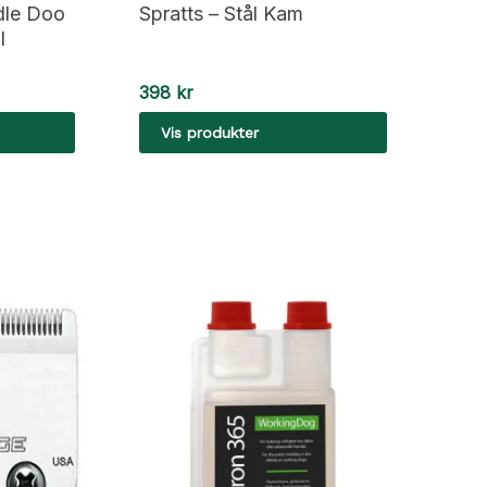
dle Doo
Spratts – Stål Kam
l
398
kr
Vis produkter