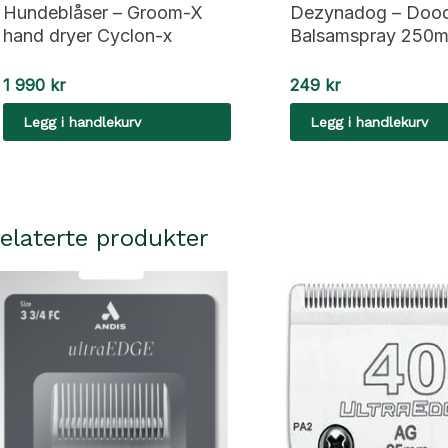
Hundeblåser – Groom-X
Dezynadog – Doo
hand dryer Cyclon-x
Balsamspray 250m
1 990
kr
249
kr
Legg i handlekurv
Legg i handlekurv
elaterte produkter