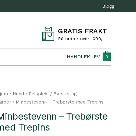
Blogg
GRATIS FRAKT
På ordrer over 1000,-
HANDLEKURV
0
jem
/
Hund
/
Pelspleie
/
Børster og
arder
/ Minbestevenn – Trebørste med Trepins
Minbestevenn – Trebørste
med Trepins