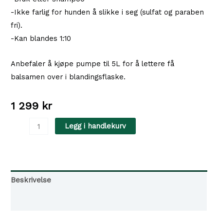
-Ikke farlig for hunden å slikke i seg (sulfat og paraben
fri).
-Kan blandes 1:10
Anbefaler å kjøpe pumpe til 5L for å lettere få
balsamen over i blandingsflaske.
1 299
kr
Dezynadog
Legg i handlekurv
Doodle
Doo
Balsam
5L
Beskrivelse
antall
Tilgjengelighet i våre butikker