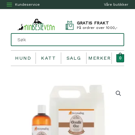
Kundeservice
Våre butikker
GRATIS FRAKT
På ordrer over 1000,-
HUND
KATT
SALG
MERKER
0