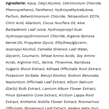
Ingredients:
Aqua, Cetyl Alcohol, Cetrimonium Chloride,
Phenoxyethanol, Panthenol, Hydroxyethylcellulose,
Parfum, Behentrimonium Chloride, Tetrasodium EDTA,
Citric Acid, Allantoin, Cocus Nucifera Oil, Aloe
Barbadensis Leaf Juice, Hydroxypropyl Guar
Hydroxypropyltrimonium Chloride, Argania Spinosa
Kernel Oil, Propylene Glycol, Ethylhexylglycerin,
Isopropyl Alcohol, Camellia Sinensis Leaf Water,
Glycerin, Coumarin, Wheat Amino Acids, Soy Amino
Acids, Arginine HCL, Serine, Threonine, Bambusa
Vulgaris Shoot Extract, Althaea Officinalis Root Extract,
Potassium Sorbate, Benzyl Alcohol, Sodium Benzoate,
Nasturtium Officinale Leaf Extract, Allium Sativum
(Garlic) Bulb Extract, Lamium Album Flower Extract,
Pinus Sylvestris Cone Extract, Arctium Lappa Root
Extract, Anthemis Nobilis Flower Extract, Rosmarinus
Officinalis (Rosemary) Leaf Extract, Hedera Helix (Ivy)