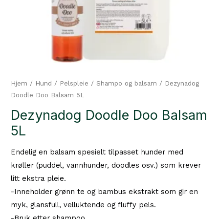
Hjem
/
Hund
/
Pelspleie
/
Shampo og balsam
/ Dezynadog
Doodle Doo Balsam 5L
Dezynadog Doodle Doo Balsam
5L
Endelig en balsam spesielt tilpasset hunder med
krøller (puddel, vannhunder, doodles osv.) som krever
litt ekstra pleie.
-Inneholder grønn te og bambus ekstrakt som gir en
myk, glansfull, velluktende og fluffy pels.
-Bruk etter shampoo