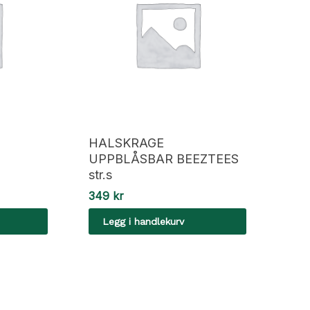
HALSKRAGE
UPPBLÅSBAR BEEZTEES
str.s
349
kr
Legg i handlekurv