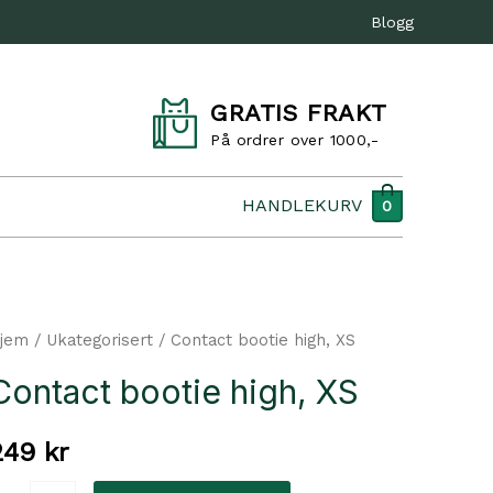
Blogg
GRATIS FRAKT
På ordrer over 1000,-
HANDLEKURV
0
jem
/
Ukategorisert
/ Contact bootie high, XS
Contact bootie high, XS
249
kr