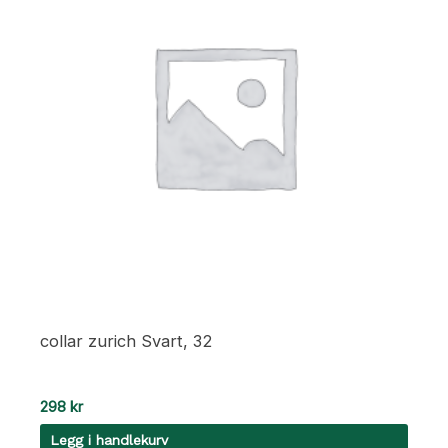
collar zurich Svart, 32
298
kr
Legg i handlekurv