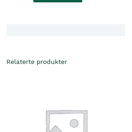
Hunting
Alu-
Strong
Olive
Tilgjengelighet i våre butikker
str.L
antall
Relaterte produkter