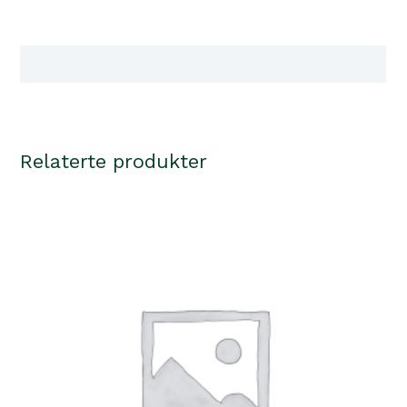
str.52
Oliven
antall
Tilgjengelighet i våre butikker
Relaterte produkter