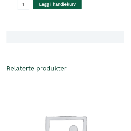
Carnilove
Legg i handlekurv
Jerky
lamb
with
salmon
Tilgjengelighet i våre butikker
fillet
100g
antall
Relaterte produkter