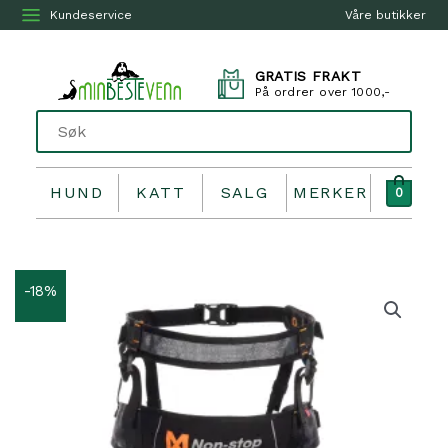
Kundeservice
Våre butikker
GRATIS FRAKT
På ordrer over 1000,-
HUND
KATT
SALG
MERKER
0
-18%