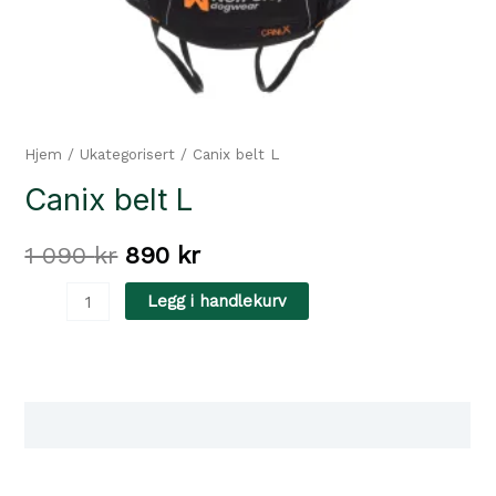
Hjem
/
Ukategorisert
/ Canix belt L
Canix belt L
Opprinnelig
Nåværende
1 090
kr
890
kr
pris
pris
Canix
Legg i handlekurv
belt
var:
er:
L
1
890 kr.
antall
Tilgjengelighet i våre butikker
090 kr.