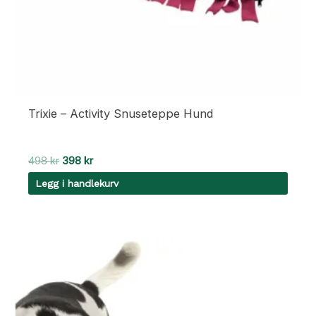
Trixie – Activity Snuseteppe Hund
Opprinnelig
Nåværende
498
kr
398
kr
pris
pris
Legg i handlekurv
var:
er:
498 kr.
398 kr.