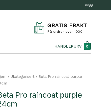
Blogg
GRATIS FRAKT
På ordrer over 1000,-
HANDLEKURV
0
jem
/
Ukategorisert
/ Beta Pro raincoat purple
4cm
Beta Pro raincoat purple
24cm