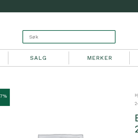
SALG
MERKER
H
17%
2