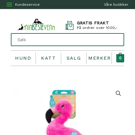
Kundeservice
Våre butikker
GRATIS FRAKT
På ordrer over 1000,-
HUND
KATT
SALG
MERKER
0