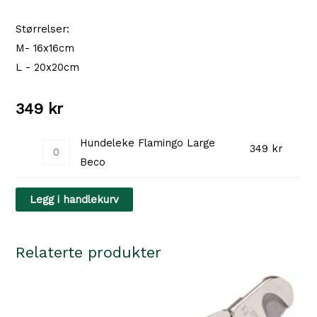
Størrelser:
M- 16x16cm
L - 20x20cm
349
kr
Hundeleke Flamingo Large
Hundeleke
349
kr
Beco
Flamingo
Large
Legg i handlekurv
Beco
antall
Relaterte produkter