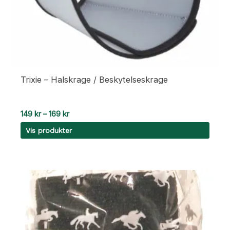
Trixie – Halskrage / Beskytelseskrage
Prisområde:
149
kr
–
169
kr
149 kr
Vis produkter
til
169 kr