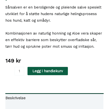
Sårsalven er en beroligende og pleiende salve spesielt
utviklet for å støtte hudens naturlige helingsprosess
hos hund, katt og smådyr.
Kombinasjonen av naturlig honning og Aloe vera skaper
en effektiv barriere som beskytter overfladiske sår,
tørr hud og sprukne poter mot smuss og irritasjon.
149
kr
Beaphar
Legg i handlekurv
Sårsalve
med
Honning
&
Beskrivelse
Aloe
Tilgjengelighet i våre butikker