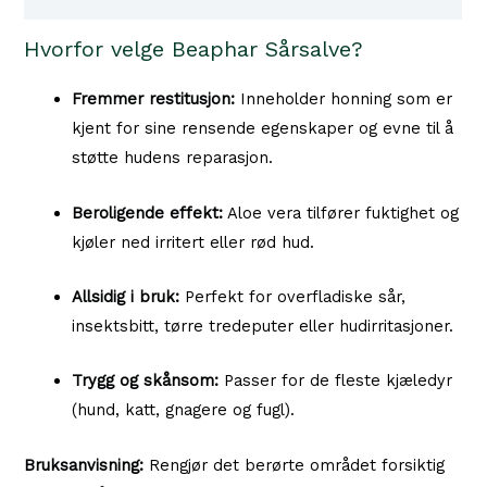
Vera
35g
Hvorfor velge Beaphar Sårsalve?
–
Naturlig
Fremmer restitusjon:
Inneholder honning som er
pleie
kjent for sine rensende egenskaper og evne til å
for
støtte hudens reparasjon.
småskader
antall
Beroligende effekt:
Aloe vera tilfører fuktighet og
kjøler ned irritert eller rød hud.
Allsidig i bruk:
Perfekt for overfladiske sår,
insektsbitt, tørre tredeputer eller hudirritasjoner.
Trygg og skånsom:
Passer for de fleste kjæledyr
(hund, katt, gnagere og fugl).
Bruksanvisning:
Rengjør det berørte området forsiktig