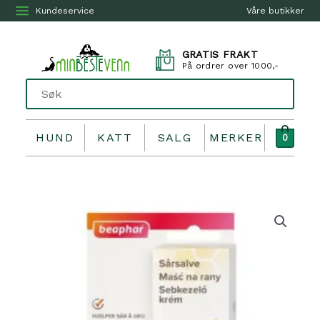
Kundeservice
Våre butikker
GRATIS FRAKT
På ordrer over 1000,-
HUND
KATT
SALG
MERKER
0