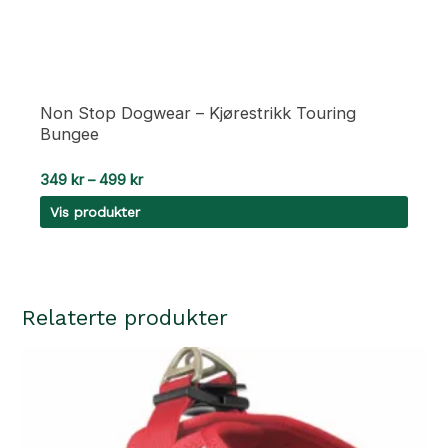
Non Stop Dogwear – Kjørestrikk Touring
Bungee
Prisområde:
349
kr
–
499
kr
349 kr
Vis produkter
til
499 kr
Relaterte produkter