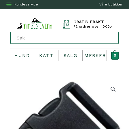
Kundeservice
Våre butikker
GRATIS FRAKT
På ordrer over 1000,-
HUND
KATT
SALG
MERKER
0