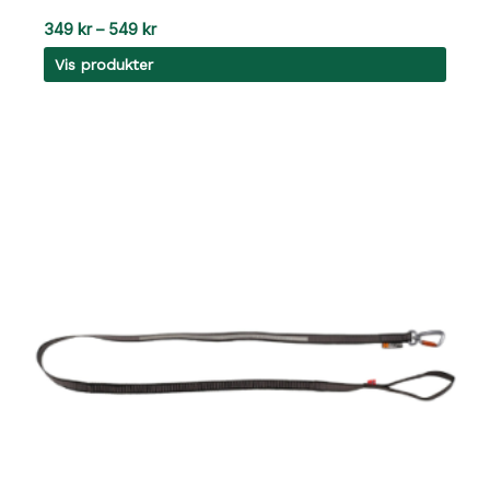
Prisområde:
349
kr
–
549
kr
349 kr
Vis produkter
til
549 kr