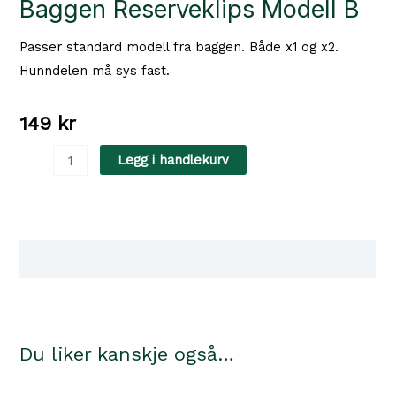
Baggen Reserveklips Modell B
Passer standard modell fra baggen. Både x1 og x2.
Hunndelen må sys fast.
149
kr
Baggen
Legg i handlekurv
Reserveklips
Modell
B
antall
Tilgjengelighet i våre butikker
Du liker kanskje også…