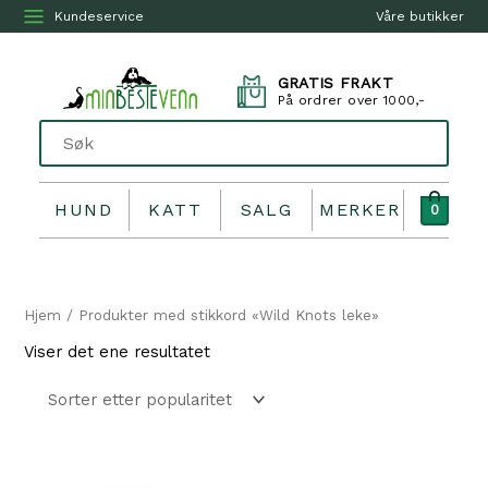
Kundeservice
Våre butikker
GRATIS FRAKT
På ordrer over 1000,-
HUND
KATT
SALG
MERKER
0
Hjem
/ Produkter med stikkord «Wild Knots leke»
Viser det ene resultatet