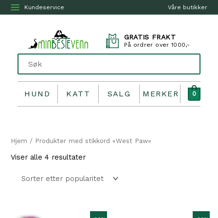
Kundeservice
Våre butikker
GRATIS FRAKT
På ordrer over 1000,-
HUND
KATT
SALG
MERKER
0
Hjem
/ Produkter med stikkord «West Paw»
Sortert
Viser alle 4 resultater
etter
propularitet