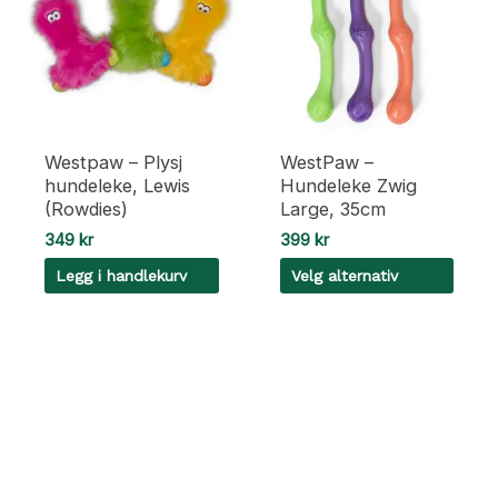
Westpaw – Plysj
WestPaw –
hundeleke, Lewis
Hundeleke Zwig
(Rowdies)
Large, 35cm
349
kr
399
kr
Legg i handlekurv
Velg alternativ
Dette
produktet
har
flere
varianter.
Alternativene
kan