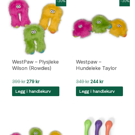
-30%
-30%
WestPaw – Plysjleke
Westpaw –
Wilson (Rowdies)
Hundeleke Taylor
Opprinnelig
Nåværende
Opprinnelig
Nåværende
399
kr
279
kr
349
kr
244
kr
pris
pris
pris
pris
Legg i handlekurv
Legg i handlekurv
var:
er:
var:
er:
399 kr.
279 kr.
349 kr.
244 kr.