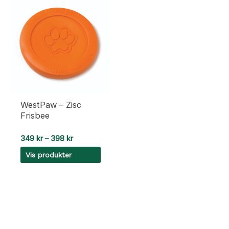
WestPaw – Zisc
Frisbee
Prisområde:
349
kr
–
398
kr
349 kr
Vis produkter
til
398 kr