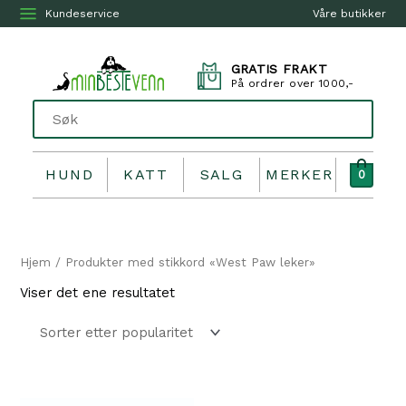
Kundeservice
Våre butikker
GRATIS FRAKT
På ordrer over 1000,-
HUND
KATT
SALG
MERKER
0
Hjem
/ Produkter med stikkord «West Paw leker»
Viser det ene resultatet