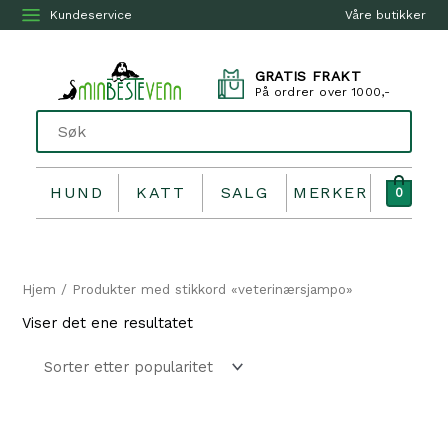
Kundeservice
Våre butikker
GRATIS FRAKT
På ordrer over 1000,-
HUND
KATT
SALG
MERKER
0
Hjem
/ Produkter med stikkord «veterinærsjampo»
Viser det ene resultatet