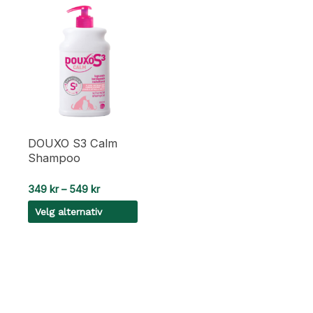
DOUXO S3 Calm
Shampoo
Prisområde:
349
kr
–
549
kr
349 kr
Velg alternativ
til
549 kr
Dette
produktet
har
flere
varianter.